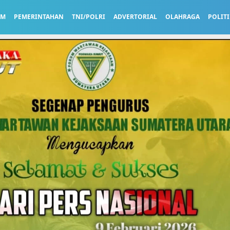
UM
PEMERINTAHAN
TNI/POLRI
ADVERTORIAL
OLAHRAGA
POLITI