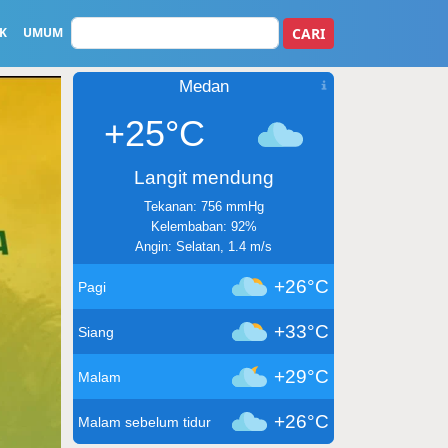
CARI
K
UMUM
Medan
+25°C
Langit mendung
Tekanan: 756 mmHg
Kelembaban: 92%
Angin: Selatan, 1.4 m/s
+26°C
Pagi
+33°C
Siang
+29°C
Malam
+26°C
Malam sebelum tidur