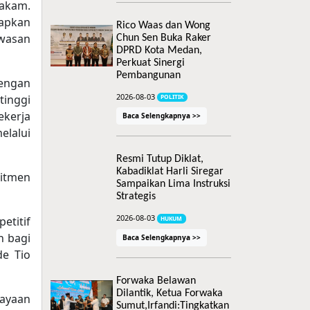
akam.
apkan
Rico Waas dan Wong
awasan
Chun Sen Buka Raker
DPRD Kota Medan,
Perkuat Sinergi
Pembangunan
engan
2026-08-03
tinggi
POLITIK
kerja
Baca Selengkapnya >>
elalui
Resmi Tutup Diklat,
Kabadiklat Harli Siregar
itmen
Sampaikan Lima Instruksi
Strategis
2026-08-03
etitif
HUKUM
h bagi
Baca Selengkapnya >>
de Tio
Forwaka Belawan
Dilantik, Ketua Forwaka
dayaan
Sumut,Irfandi:Tingkatkan