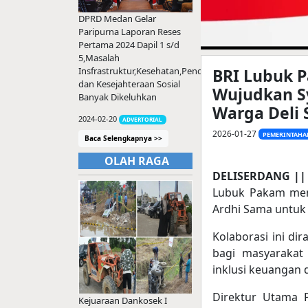
DPRD Medan Gelar
Paripurna Laporan Reses
Pertama 2024 Dapil 1 s/d
5,Masalah
BRI Lubuk 
Insfrastruktur,Kesehatan,Pendidikan
dan Kesejahteraan Sosial
Wujudkan S
Banyak Dikeluhkan
Warga Deli
2024-02-20
ADVERTORIAL
2026-01-27
PEMERINTAHA
Baca Selengkapnya >>
OLAH RAGA
DELISERDANG ||
Lubuk Pakam mena
Ardhi Sama untu
Kolaborasi ini di
bagi masyarakat
inklusi keuangan
Direktur Utama 
Kejuaraan Dankosek I