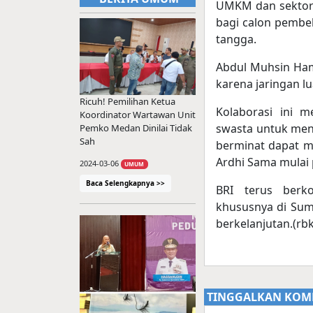
UMKM dan sektor p
bagi calon pembe
tangga.
Abdul Muhsin Ha
karena jaringan l
Ricuh! Pemilihan Ketua
Kolaborasi ini m
Koordinator Wartawan Unit
swasta untuk men
Pemko Medan Dinilai Tidak
Sah
berminat dapat m
Ardhi Sama mulai
2024-03-06
UMUM
Baca Selengkapnya >>
BRI terus berk
khususnya di Suma
berkelanjutan.(rb
TINGGALKAN KOM