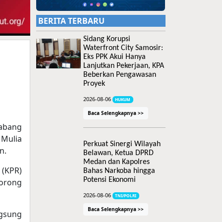
BERITA TERBARU
Sidang Korupsi
Waterfront City Samosir:
Eks PPK Akui Hanya
Lanjutkan Pekerjaan, KPA
Beberkan Pengawasan
Proyek
2026-08-06
HUKUM
Baca Selengkapnya >>
Cabang
 Mulia
Perkuat Sinergi Wilayah
n.
Belawan, Ketua DPRD
Medan dan Kapolres
 (KPR)
Bahas Narkoba hingga
Potensi Ekonomi
orong
2026-08-06
TNI/POLRI
Baca Selengkapnya >>
gsung