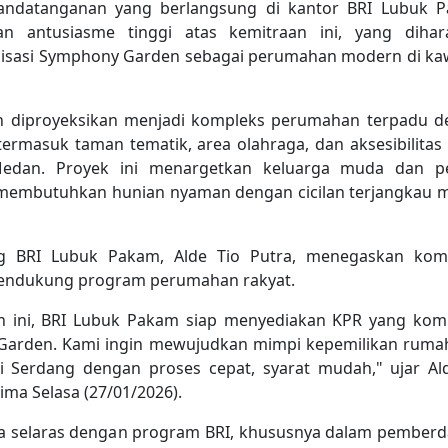
andatanganan yang berlangsung di kantor BRI Lubuk P
an antusiasme tinggi atas kemitraan ini, yang dihar
isasi Symphony Garden sebagai perumahan modern di k
 diproyeksikan menjadi kompleks perumahan terpadu d
 termasuk taman tematik, area olahraga, dan aksesibilitas 
edan. Proyek ini menargetkan keluarga muda dan pe
 membutuhkan hunian nyaman dengan cicilan terjangkau m
g BRI Lubuk Pakam, Alde Tio Putra, menegaskan kom
endukung program perumahan rakyat.
ian ini, BRI Lubuk Pakam siap menyediakan KPR yang komp
arden. Kami ingin mewujudkan mimpi kepemilikan ruma
i Serdang dengan proses cepat, syarat mudah," ujar Al
rima Selasa (27/01/2026).
uga selaras dengan program BRI, khususnya dalam pember