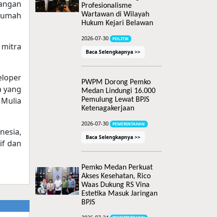
uangan
Profesionalisme
 rumah
Wartawan di Wilayah
Hukum Kejari Belawan
2026-07-30
POLITIK
 mitra
Baca Selengkapnya >>
eloper
PWPM Dorong Pemko
a yang
Medan Lindungi 16.000
 Mulia
Pemulung Lewat BPJS
Ketenagakerjaan
2026-07-30
PEMERINTAHAN
esia,
Baca Selengkapnya >>
if dan
Pemko Medan Perkuat
Akses Kesehatan, Rico
Waas Dukung RS Vina
Estetika Masuk Jaringan
BPJS
2026-07-24