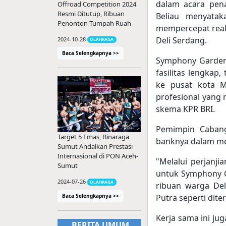
dalam acara pen
Offroad Competition 2024
Resmi Ditutup, Ribuan
Beliau menyatak
Penonton Tumpah Ruah
mempercepat real
Deli Serdang.
2024-10-28
OLAHRAGA
Baca Selengkapnya >>
Symphony Garden
fasilitas lengkap,
ke pusat kota M
profesional yang
skema KPR BRI.
Pemimpin Caban
Target 5 Emas, Binaraga
banknya dalam m
Sumut Andalkan Prestasi
Internasional di PON Aceh-
"Melalui perjanj
Sumut
untuk Symphony G
2024-07-26
OLAHRAGA
ribuan warga Del
Putra seperti dite
Baca Selengkapnya >>
Kerja sama ini j
BERITA UMUM