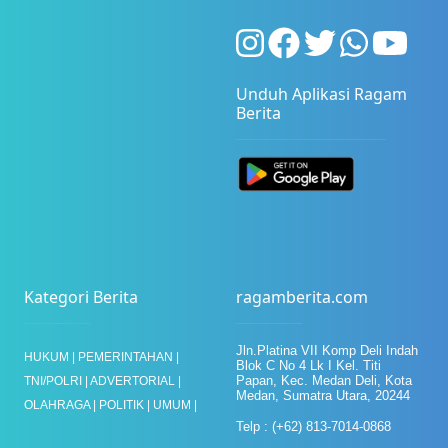
Unduh Aplikasi Ragam
Berita
Kategori Berita
ragamberita.com
Jln.Platina VII Komp Deli Indah
HUKUM |
PEMERINTAHAN |
Blok C No 4 Lk I
Kel. Titi
Papan, Kec. Medan Deli, Kota
TNI/POLRI |
ADVERTORIAL |
Medan,
Sumatra Utara, 20244
OLAHRAGA |
POLITIK |
UMUM |
Telp : (+62) 813-7014-0868