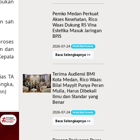
 bukan
Pemko Medan Perkuat
Akses Kesehatan, Rico
an sah
Waas Dukung RS Vina
Estetika Masuk Jaringan
BPJS
roses
2026-07-24
PEMERINTAHAN
um dan
Baca Selengkapnya >>
Kepala
Terima Audiensi BMI
ias TA
Kota Medan, Rico Waas:
angka,
Bilal Mayyit Punya Peran
mn)
Mulia, Harus Dibekali
Ilmu dan Standar yang
Benar
2026-07-24
PEMERINTAHAN
Baca Selengkapnya >>