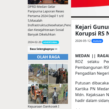
DPRD Medan Gelar
Paripurna Laporan Reses
Pertama 2024 Dapil 1 s/d
5,Masalah
Kejari Gunu
Insfrastruktur,Kesehatan,Pendidikan
dan Kesejahteraan Sosial
Korupsi RS 
Banyak Dikeluhkan
2026-05-12
HUKUM
2024-02-20
ADVERTORIAL
Baca Selengkapnya >>
MEDAN || RAGA
OLAH RAGA
ROZ selaku Pe
Pembangunan RSU 
Pengadilan Neger
Putusan dibacaka
Kartika PN Medan
Mdn. Kejaksaan Ne
hadir dalam sida
Kejuaraan Dankosek I