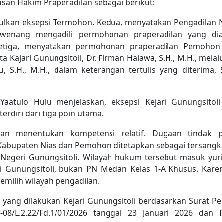
san Hakim Praperadilan sebagai berikut:
lkan eksepsi Termohon. Kedua, menyatakan Pengadilan 
wenang mengadili permohonan praperadilan yang dia
tiga, menyatakan permohonan praperadilan Pemohon 
ta Kajari Gunungsitoli, Dr. Firman Halawa, S.H., M.H., melalu
lu, S.H., M.H., dalam keterangan tertulis yang diterima, 
Yaatulo Hulu menjelaskan, eksepsi Kejari Gunungsitol
erdiri dari tiga poin utama.
han menentukan kompetensi relatif. Dugaan tindak p
i Kabupaten Nias dan Pemohon ditetapkan sebagai tersangk
 Negeri Gunungsitoli. Wilayah hukum tersebut masuk yuri
i Gunungsitoli, bukan PN Medan Kelas 1-A Khusus. Karen
milih wilayah pengadilan.
 yang dilakukan Kejari Gunungsitoli berdasarkan Surat Pe
-08/L.2.22/Fd.1/01/2026 tanggal 23 Januari 2026 dan 