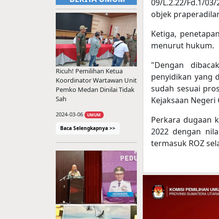
09/L.2.22/Fd.1/03
objek praperadila
Ketiga, penetapa
menurut hukum.
"Dengan dibaca
Ricuh! Pemilihan Ketua
penyidikan yang 
Koordinator Wartawan Unit
sudah sesuai pros
Pemko Medan Dinilai Tidak
Sah
Kejaksaan Negeri 
2024-03-06
UMUM
Perkara dugaan 
Baca Selengkapnya >>
2022 dengan nila
termasuk ROZ sela