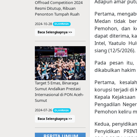
Adapun amar putu
Offroad Competition 2024
Resmi Ditutup, Ribuan
Pertama, mengabu
Penonton Tumpah Ruah
Medan tidak ber
2024-10-28
OLAHRAGA
Pemohon, dan ke
Baca Selengkapnya >>
dapat diterima, ka
Intel, Yaatulo Hu
siang (12/5/2026).
Pada pesan itu, 
dikabulkan hakim t
Pertama, kesala
Target 5 Emas, Binaraga
Sumut Andalkan Prestasi
korupsi terjadi d
Internasional di PON Aceh-
Kepala Kejaksaan
Sumut
Pengadilan Neger
2024-07-26
Pemohon keliru me
OLAHRAGA
Baca Selengkapnya >>
Kedua, penyidikan
Penyidikan PRINT
BERITA UMUM