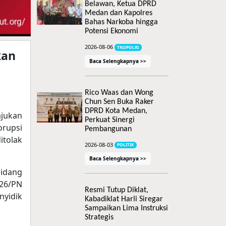
Belawan, Ketua DPRD
Medan dan Kapolres
Bahas Narkoba hingga
Potensi Ekonomi
2026-08-06
TNI/POLRI
kan
Baca Selengkapnya >>
Rico Waas dan Wong
Chun Sen Buka Raker
DPRD Kota Medan,
ajukan
Perkuat Sinergi
rupsi
Pembangunan
itolak
2026-08-03
POLITIK
Baca Selengkapnya >>
Sidang
026/PN
Resmi Tutup Diklat,
nyidik
Kabadiklat Harli Siregar
Sampaikan Lima Instruksi
Strategis