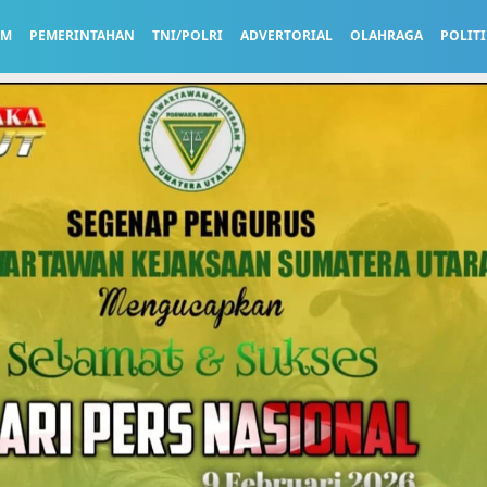
UM
PEMERINTAHAN
TNI/POLRI
ADVERTORIAL
OLAHRAGA
POLITI