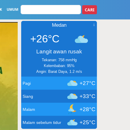
CARI
K
UMUM
Medan
+26°C
Langit awan rusak
Tekanan: 758 mmHg
Kelembaban: 95%
Angin: Barat Daya, 1.2 m/s
+27°C
Pagi
+33°C
Siang
+28°C
Malam
+25°C
Malam sebelum tidur