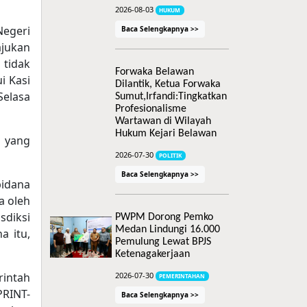
2026-08-03
HUKUM
Negeri
Baca Selengkapnya >>
jukan
tidak
Forwaka Belawan
i Kasi
Dilantik, Ketua Forwaka
Selasa
Sumut,Irfandi:Tingkatkan
Profesionalisme
Wartawan di Wilayah
Hukum Kejari Belawan
i yang
2026-07-30
POLITIK
Baca Selengkapnya >>
idana
a oleh
sdiksi
PWPM Dorong Pemko
Medan Lindungi 16.000
a itu,
Pemulung Lewat BPJS
Ketenagakerjaan
rintah
2026-07-30
PEMERINTAHAN
PRINT-
Baca Selengkapnya >>